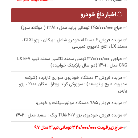
اخبار داغ خودرو
✅ حراج 145/000/000 تومانی پراید مدل : 1381 ( دوگانه سوز)
✅ مزایده فروش 6 دستگاه خودرو شامل : پیکان ، پژو GLXI ،
سمند LX ، اتاق کامیون کمپرسی
✅ حراجی 370/000/000 تومنی سمند تاکسی سمند تیپ LX EF7
CNG مدل : 1401 (دو سال پارکینگ خوابیده)
✅ مزایده فروش 3 دستگاه خودروی سواری کارکرده (شرکت
مدیریت طرح و توسعه) : سوزوکی گرند ویتارا ، مگان 2000 ، پژو
پارس
✅ مزایده فروش 985 دستگاه موتورسیکلت و خودرو
✅ مزایده فروش خودروی پژو 207 TU5 رنگ : سفید مدل : 1402
✅
حراج زیر قیمت 320/000/000 تومانی تیبا 2 مدل 97