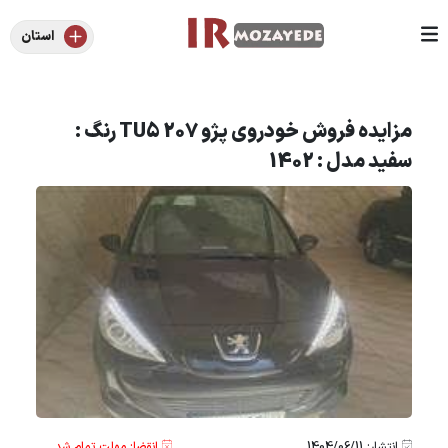
استان
مزایده فروش خودروی پژو 207 TU5 رنگ :
سفید مدل : 1402
انتشار: 1404/06/11
انقضا: مهلت تمام شد