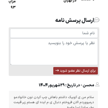
در تهران
405 مدل 1394
ارسال پرسش نامه
برای ارسال نظر عضو شوید
محسن - در تاریخ : 29شهریور1404
سلام من ی کوییک داشتم باهاش چپ کردن نون خانوادمو
درمیووردم الان فروختم دنبال ی م ایده ای هستم زیر قیمت
بخر ساینا تیبا وغیره