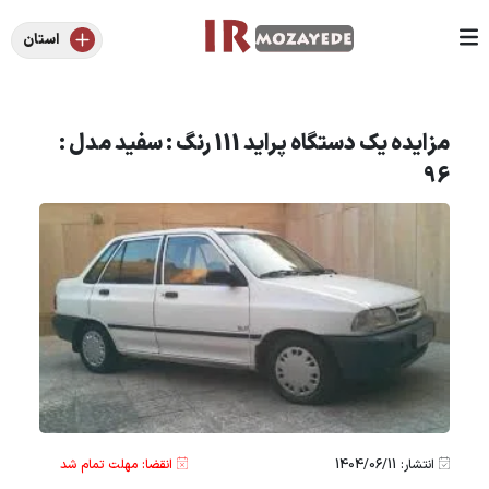
استان
مزایده یک دستگاه پراید 111 رنگ : سفید مدل :
96
انتشار: 1404/06/11
انقضا: مهلت تمام شد