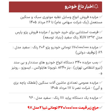
اخبار داغ خودرو
✅ مزایده فروش انواع وسایل نقلیه موتوری سبک و سنگین
مستعمل (یک شرکت سهامی عام) تا 26 مرداد 1405
✅ فرصت استثنایی برای خرید خودرو / مزایده فروش پژو پارس
مدل 1392 XUV رنگ سفید (بنیاد توسعه)
✅ مزایده 170/000/000 تومانی خودرو پژو 206 رنگ : سفید مدل :
89 (توقیف دولتی)
✅ بمب مزایده 340 دستگاه انواع خودرو های سنددار و بی سند
(نیرو انتظامی تهران) : بنز e240 ،تویوتا هایلوکس ، ایسوزو ، رونیز
و..
✅ مزایده عمومی تعدادی ماشین آلات سنگین (غلطک پاچه بزی
و آبی) - شرکت نصر تا 17 مرداد 1405
✅ مزایده یک دستگاه پراید 111 رنگ : سفید مدل : 96
✅
حراج زیر قیمت 320/000/000 تومانی تیبا 2 مدل 97