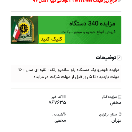
✅
حراج زیر قیمت 320/000/000 تومانی تیبا 2 مدل 97
توضیحات
مزایده خودرو یک دستگاه رنو ساندرو رنگ : نقره ای مدل : 96
مهلت بازدید : تا 5 روز قبل از مهلت شرکت در مزایده
مزایده گذار
کد خبر
مخفی
767635
استان برگزاری
قیمت :
تهران
مخفی