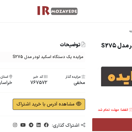
ت
توضیحات
ل S275
مزایده یک دستگاه اسکید لودر مدل S275
مزایده گذار
کد خبر
استان ب
مخفی
767572
خراسان
مشاهده آدرس با خرید اشتراک
انقضا: مهلت تمام شد
اشتراک گذاری: