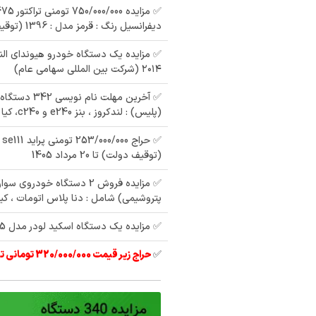
دیفرانسیل رنگ : قرمز مدل : 1396 (توقیفی دولت)
✅ مزایده یک دستگاه خودرو هیوندای الن
۲۰۱۴ (شرکت بین المللی سهامی عام)
✅ آخرین مهلت نا
(پلیس) : لندکروز ، بنز e240 و c240، کیا سراتو، نیسان
مزایده یک دستگاه
مزایده سواری سمند LX
پراید مدل : 89
 پراید
دوگانه سوز سفید مدل
م
(توقیف دولت) تا 20 مرداد 1405
86 - سازمان نظام
مهندسی
✅ مزایده فروش 2 دستگاه خودرو
پتروشیمی) شامل : دنا پلاس اتومات ، کیا
✅ مزایده یک دستگاه اسکید لودر مدل S275
✅
حراج زیر قیمت 320/000/000 تومانی تیبا 2 مدل 97