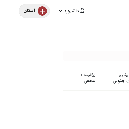
داشبورد
استان
رگزاری
قیمت :
 جنوبی
مخفی