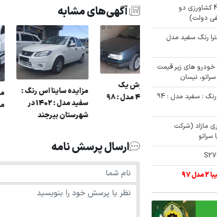
✅ مزایده 750/000/000 تومنی تراکتور 475 کشاورزی دو
آگهی‌های مشابه
ترا رنگ سفید مدل
م نویسی 342 دستگاه خودرو های زیر قیمت
مزایده یک دستگاه 405
مزایده فروش یک
مزایده ساینا اس 
✅ حراج 253/000/000 تومنی پراید se111 رنگ : سفید مدل : 94
دل : 95
دستگاه 405 مدل : 98
شهرستان بیرجند
ی سواری مازاد (شرکت
 سراتو
ارسال پرسش نامه