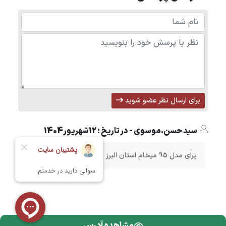
برای ارسال نظر عضو شوید
سید حسن.موسوی - در تاریخ : 12شهریور1404
پرای مدل 95 میخام استان البرز