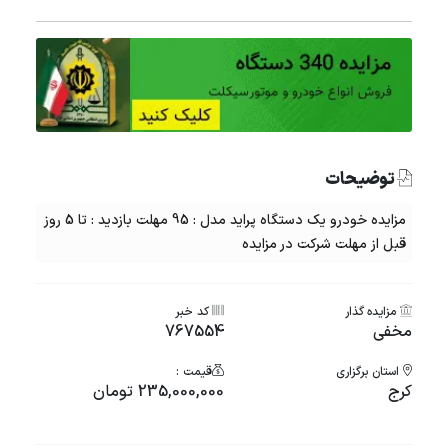
توضیحات
مزایده خودرو یک دستگاه پراید مدل : 95 مهلت بازدید : تا 5 روز
قبل از مهلت شرکت در مزایده
مزایده گذار
کد خبر
مخفی
767554
استان برگزاری
قیمت :
کرج
235,000,000 تومان