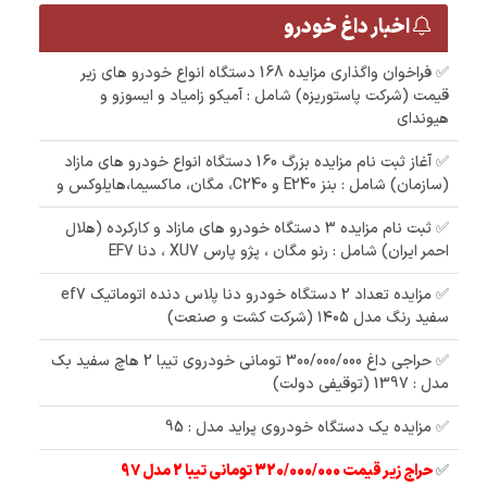
اخبار داغ خودرو
✅ فراخوان واگذاری مزایده 168 دستگاه انواع خودرو های زیر
قیمت (شرکت پاستوریزه) شامل : آمیکو زامیاد و ایسوزو و
هیوندای
✅ آغاز ثبت نام مزایده بزرگ 160 دستگاه انواع خودرو های مازاد
(سازمان) شامل : بنز E240 و C240، مگان، ماکسیما،هایلوکس و
✅ ثبت نام مزایده 3 دستگاه خودرو های مازاد و کارکرده (هلال
احمر ایران) شامل : رنو مگان ، پژو پارس XU7 ، دنا EF7
✅ مزایده تعداد 2 دستگاه خودرو دنا پلاس دنده اتوماتیک ef7
سفید رنگ مدل ۱۴۰۵ (شرکت کشت و صنعت)
✅ حراجی داغ 300/000/000 تومانی خودروی تیبا 2 هاچ سفید بک
مدل : 1397 (توقیفی دولت)
✅ مزایده یک دستگاه خودروی پراید مدل : 95
✅
حراج زیر قیمت 320/000/000 تومانی تیبا 2 مدل 97