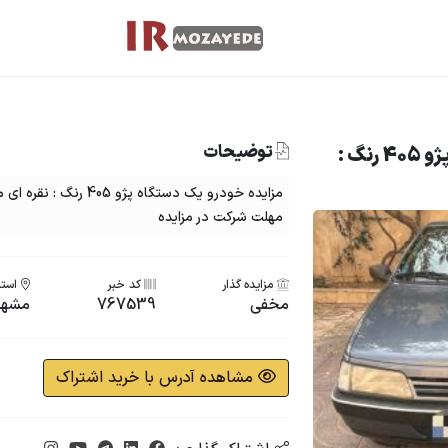
توضیحات
مزایده خرید خودروی دولتی پژو 405 رنگ :
مهلت شرکت در مزایده
مزایده گذار
کد خبر
استا
مخفی
767539
مشهد
مشاهده آدرس با خرید اشتراک