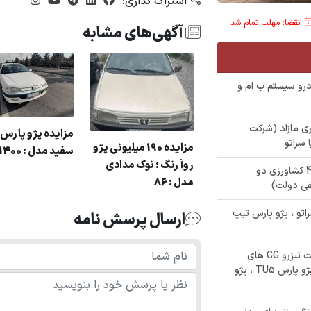
اشتراک گذاری:
انقضا: مهلت تمام شد
آگهی‌های مشابه
رو سیستم ب ام و
ی سواری مازاد (شرکت
مزایده پژو پارس 
 سراتو
مزایده 190 میلیونی پژو
سفید مدل : 1400
روآ رنگ : نوک مدادی
✅ مزایده 750/000/000 تومنی تراکتور 475 کشاورزی دو
مدل : 86
ا سراتو ، پژو پارس تیپ
ارسال پرسش نامه
✅ مزایده 3 دستگاه خودرو و موتورسیلکت تیزرو CG های
کارکرده (اداره کل اوقاف استان) شامل : پژو پارس TU5 ، پژو