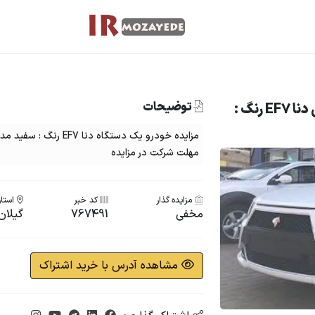
توضیحات
مزایده فروش خودروی دولتی دنا EF7 رنگ :
مهلت شرکت در مزایده
مزایده گذار
کد خبر
استان
مخفی
767491
گیلان
مشاهده آدرس با خرید اشتراک