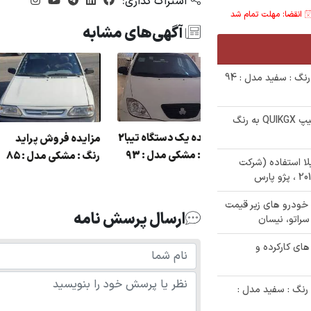
اشتراک گذاری:
انقضا: مهلت تمام شد
آگهی‌های مشابه
✅ حراج 253/000/000 تومنی پراید se111 رنگ : سفید مدل : 94
✅ حراجی 800/000/000 تومانی ھاچ بک تیپ QUIKGX به رنگ
مزایده یک دستگاه تیبا2
مزایده فروش پرا
زایده پارس رنگ :
رنگ : مشکی مدل : 93
رنگ : مشکی مدل : 5
مازاد بلا استفاده (شرکت
سرمه ای مدل : 80 در
هر استارا
م نویسی 342 دستگاه خودرو های زیر قیمت
ارسال پرسش نامه
لت های کارکرده و
 مزایده فروش خودروی دولتی دنا EF7 رنگ : سفید مدل :