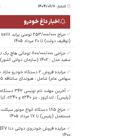
انتشار: 1404/06/11
اخبار داغ خودرو
(توقیف دولت) تا 20 مرداد 1405
سفید مدل : 1402 (سازمان دولتی کشور)
 رنگ :
مزایده پراید رنگ : نقره
مزایده زانتیا رنگ : نقره
م
سفید مدل : 91 در شهر
ای مدل : 88
✅ مزایده فروش 2 دستکاه خودرو 
ای مدل : 89 در شهر
سهامی عام) شامل : هیوندای سانتافه 2015 ، پژو پارس
لاهیجان
ش
✅ آخرین مهلت نا
(پلیس) : لندکروز ، بنز e240 و c240، کیا سراتو، نیسان
✅ حراج 185 دستگاه انواع موتور سیک
مستعمل (پلیس) تا 17 مرداد 1405
✅
1400