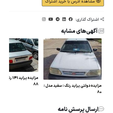
مشاهده آدرس با خرید اشتراک
اشتراک گذاری:
آگهی‌های مشابه
مزایده پراید 41
 : 206 هاچ
88
مزایده دولتی پراید رنگ : سفید مدل :
80
ارسال پرسش نامه