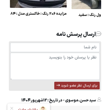
مزایده 206 رنگ : خاکستری مدل : 84
مزایده دولتی پاترول رنگ : سفید
مدل : 72
ارسال پرسش نامه
برای ارسال نظر عضو شوید
سید حسن.موسوی - در تاریخ : 12شهریور1404