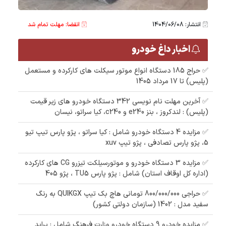
انتشار: 1404/06/08
انقضا: مهلت تمام شد
اخبار داغ خودرو
✅ حراج 185 دستگاه انواع موتور سیکلت های کارکرده و مستعمل
(پلیس) تا 17 مرداد 1405
✅ آخرین مهلت نام نویسی 342 دستگاه خودرو های زیر قیمت
(پلیس) : لندکروز ، بنز e240 و c240، کیا سراتو، نیسان
✅ مزایده 4 دستگاه خودرو شامل : کیا سراتو ، پژو پارس تیپ تیو
5، پژو پارس تصادفی ، پژو تیپ xuv
✅ مزایده 3 دستگاه خودرو و موتورسیلکت تیزرو CG های کارکرده
(اداره کل اوقاف استان) شامل : پژو پارس TU5 ، پژو 405
✅ حراجی 800/000/000 تومانی ھاچ بک تیپ QUIKGX به رنگ
سفید مدل : 1402 (سازمان دولتی کشور)
✅ مزایده خودرو 9 دستگاه خودرو وزارت فرهنگ شامل : پراید