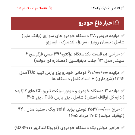
انتشار: 1404/06/06
انقضا: مهلت تمام شد
اخبار داغ خودرو
✅ مزایده فروش 38 دستگاه خودرو های سواری (بانک ملی)
شامل : نیسان رونیز ، سرانزا ، لندمارک ، ایسوزو
✅ حراجی زیر قیمت یکدستگاه تراکتور399 مسی فرگوسن 6
سیلندر مدل 93 جفت دیفرانسیل (مصادره ای دولت)
✅ مزایده 600/000/000 تومانی خودرو پژو پارس تیپ TU5مدل
1392 (شهرداری) + اسناد کامل دستگاه ها
✅ مزایده 3 دستگاه خودرو و موتورسیلکت تیزرو CG های کارکرده
(اداره کل اوقاف استان) شامل : پژو پارس TU5 ، پژو 405
✅ حراج 253/000/000 تومنی پراید se111 رنگ : سفید مدل : 94
(توقیف دولت) تا 20 مرداد 1405
✅ حراجی دولتی یک دستگاه خودروی (تویوتا لندکروز GXR4000)