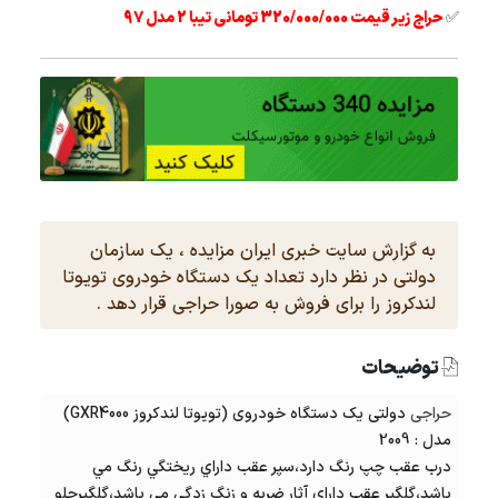
✅
حراج زیر قیمت 320/000/000 تومانی تیبا 2 مدل 97
به گزارش سایت خبری ایران مزایده ، یک سازمان
دولتی در نظر دارد تعداد یک دستگاه خودروی تویوتا
لندکروز را برای فروش به صورا حراجی قرار دهد .
توضیحات
حراجی
دولتی یک دستگاه خودروی (تویوتا لندکروز GXR4000)
مدل : 2009
درب عقب چپ رنگ دارد،سپر عقب داراي ريختگي رنگ مي
باشد،گلگير عقب داراي آثار ضربه و زنگ زدگي مي باشد،گلگيرجلو