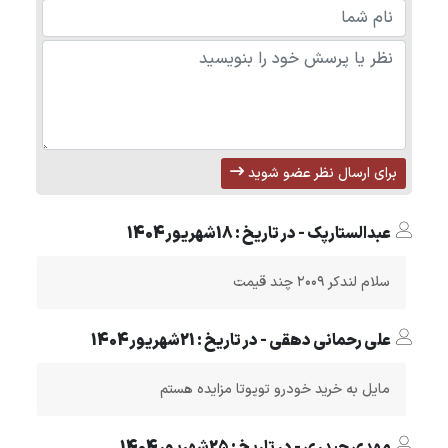
برای ارسال نظر عضو شوید
عبدالستارپک - در تاریخ : 18شهریور1404
سلام لندکر ۲۰۰۹ چند قیمت
علی رحمانی دهقی - در تاریخ : 21شهریور1404
مایل به خرید خودرو تویوتا مزایده هستم