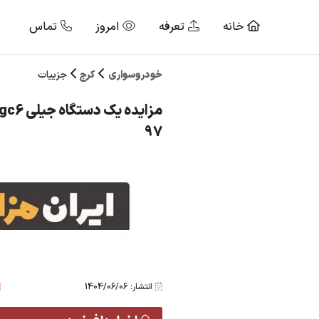
خانه
تعرفه
امروز
تماس
خودروسواری
کرج
جزییات
97
انتشار: 1404/06/06