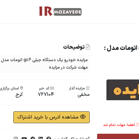
توضیحات
مزایده یک دستگاه جیلی gc6 اتومات مدل :
مهلت شرکت در مزایده
مزایده گذار
کد خبر
استان برگزاری
مخفی
767104
کرج
مشاهده آدرس با خرید اشتراک
انقضا: مهلت تمام شد