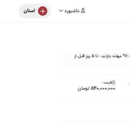
داشبورد
استان
مزایده خودرو یک دستگاه جیلی gc6 اتومات مدل : 97 مهلت بازدید : تا 5 روز قبل از
قیمت :
540,000,000 تومان