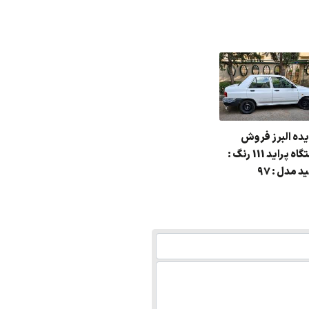
یده البرز فروش
دستگاه پراید 111 رنگ :
 مدل : 97