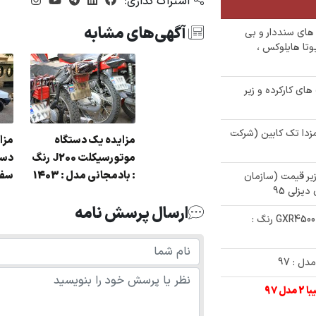
اشتراک گذاری:
آگهی‌های مشابه
ع خودرو های سنددار و بی
تظامی تهران) : بنز e240 ،تویوتا هایلوکس ،
کلت های کارکرده و زیر
 مازاد مزدا تک کابین (شرکت
مزایده یک دستگاه
مزا
موتورسیکلت J200 رنگ
: بادمجانی مدل : 1403
سفید
ای زیر قیمت (سازمان
ارسال پرسش نامه
✅ مزایده فروش خودروی تویوتا لندکروز GXR4500 رنگ :