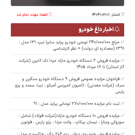
انتشار: 1404/06/01
انقضا: مهلت تمام شد
اخبار داغ خودرو
✅ حراج 240/000/000 تومنی خودرو پراید سایپا تیپ ۱۳۱ مدل :
1391 (مصادره ای دولت) + نظر کارشناسی
✅ مزایده فروش 2 دستگاه خودرو مازاد مزدا تک کابین (شرکت
گاز استان) تا 18 مرداد 1405
✅ فراخوان مزایده عمومی فروش 9 دستگاه خودرو سنگین و
سبک (شرکت معدنی) : کامیون کمپرسی آمیکو ، تیبا، سمند و پژو
پارس
✅ ثبت نام مزایده 270/000/000 تومانی پراید مدل : 91
✅ مزایده فروش 10 دستگاه خودرو مازاد(شرکت فولاد) شامل :
سوزوکی ویتارا ، نیسان پیکاپ ، وانت مزدا ، پژو پارس ، فوتون
✅ مزایده فروش خودروی دولتی پژو 206 رنگ : خاکستری مدل :