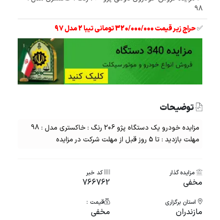
98
✅
حراج زیر قیمت 320/000/000 تومانی تیبا 2 مدل 97
توضیحات
مزایده خودرو یک دستگاه پژو 206 رنگ : خاکستری مدل : 98
مهلت بازدید : تا 5 روز قبل از مهلت شرکت در مزایده
مزایده گذار
کد خبر
مخفی
766762
استان برگزاری
قیمت :
مازندران
مخفی