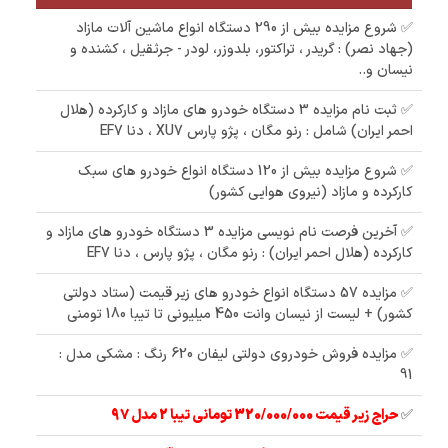
✅ شروع مزایده بیش از 290 دستگاه انواع ماشین آلات مازاد
(جهاد نصر) : گریدر ، تراکتور، بلدوزر، لودر - جرثقیل ، کشنده و
نیسان و..
✅ ثبت نام مزایده 3 دستگاه خودرو های مازاد و کارکرده (هلال
احمر ایران) شامل : رنو مگان ، پژو پارس XU7 ، دنا EF7
✅ شروع مزایده بیش از 120 دستگاه انواع خودرو های سبک
کارکرده و مازاد (نیروی هوایی کشور)
✅ آخرین فرصت نام نویسی مزایده 3 دستگاه خودرو های مازاد و
کارکرده (هلال احمر ایران) : رنو مگان ، پژو پارس ، دنا EF7
✅ مزایده 57 دستگاه انواع خودرو های زیر قیمت (ستاد دولتی
کشور) + لیست از نیسان وانت 450 میلیونی تا تیبا 180 تومنی
✅ مزایده فروش خودروی دولتی لیفان 620 رنگ : مشکی مدل :
91
✅
حراج زیر قیمت 320/000/000 تومانی تیبا 2 مدل 97