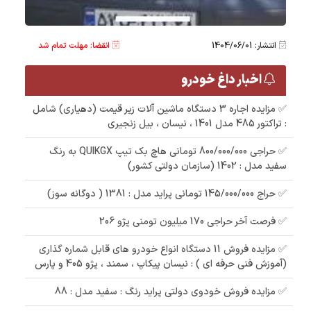
انتشار: 1404/06/01
انقضا: مهلت تمام شد
اخبار داغ خودرو
✅ مزایده اجاره 3 دستگاه ماشین آلات زیر قیمت (دهیاری) شامل
: تراکتور 485 مدل 1401 ، نیسان ، بیل زنجیری
✅ حراجی 800/000/000 تومانی ھاچ بک تیپ QUIKGX به رنگ
سفید مدل : 1402 (سازمان دولتی کشور)
✅ حراج 145/000/000 تومانی پراید مدل : 1381 ( دوگانه سوز)
✅ فرصت آخر حراجی 170 میلیون تومنی پژو 206
✅ مزایده فروش 11 دستگاه انواع خودرو های قابل شماره گذاری
(آموزش فنی حرفه ای ) : نیسان پیکاپ ، سمند ، پژو 405 و پارس
✅ مزایده فروش خودوی دولتی پراید رنگ : سفید مدل : 88