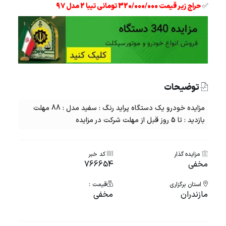
✅
حراج زیر قیمت 320/000/000 تومانی تیبا 2 مدل 97
توضیحات
مزایده خودرو یک دستگاه پراید رنگ : سفید مدل : 88 مهلت
بازدید : تا 5 روز قبل از مهلت شرکت در مزایده
مزایده گذار
کد خبر
مخفی
766654
استان برگزاری
قیمت :
مازندران
مخفی