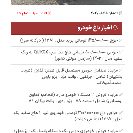
انتشار: 1404/05/15
انقضا: مهلت تمام شد
اخبار داغ خودرو
✅ حراج 145/000/000 تومانی پراید مدل : 1381 ( دوگانه سوز)
✅ حراجی 800/000/000 تومانی ھاچ بک تیپ QUIKGX به رنگ
سفید مدل : 1402 (سازمان دولتی کشور)
✅ مزایده تعدادی خودرو مستعمل قابل شماره گذاری (شرکت
پشتیبان) شامل : جرثقیل ، وانت مزدا، پژو پارس
،سمند،آمبولانس
✅ مزایده فروش 3 دستگاه خودرو مازاد (اتحادیه تعاون
روستایی) شامل : سمند 88 ، پژو آردی ، وانت پیکان 86
✅ حراجی داغ 300/000/000 تومانی خودروی تیبا 2 هاچ سفید بک
مدل : 1397 (توقیفی دولت)
✅ مزایده فروش خودروی دولتی یک دستگاه زانتیا رنگ : بژ مدل :