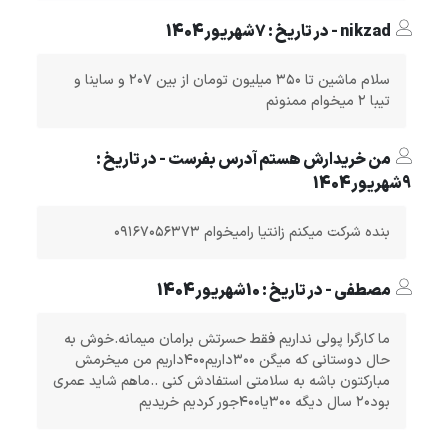
nikzad - در تاریخ : 7شهریور1404
سلام ماشین تا ۳۵۰ میلیون تومان از بین ۲۰۷ و ساینا و
تیبا ۲ میخوام ممنونم
من خریدارش هستم آدرس بفرست - در تاریخ :
9شهریور1404
بنده شرکت میکنم زانتیا رامیخوام ۰۹۱۶۷۰۵۶۳۷۳
مصطفی - در تاریخ : 10شهریور1404
ما کارگرا پولی نداریم فقط حسرتش برامان میمانه.خوش به
حال دوستانی که میگن ۳۰۰داریم۴۰۰داریم من میخرمش
مبارکتون باشه به سلامتی استفادش کنی ..ماهم شاید عمری
بود۲۰ سال دیگه ۳۰۰یا۴۰۰جور کردیم خریدیم