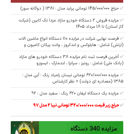
✅ حراج 145/000/000 تومانی پراید مدل : 1381 ( دوگانه سوز)
✅ مزایده فروش 2 دستگاه خودرو مازاد مزدا تک کابین (شرکت
گاز استان) تا 18 مرداد 1405
✅ فرصت نهایی شرکت در مزایده 110 دستگاه انواع ماشین الات
(ارتش) شامل : هایلوکس و لندکروز ، وانت پیکان کامیون و
✅ آخرین فرصت ثبت نام مزایده 38 دستگاه خودرو های مازاد
(بانک ملی) شامل : رونیز ، سرانزا ، لندمارک ، ایسوزو
✅ مزایده 620/000/000 تومانی نیسان زامیاد رنگ : آبی مدل :
1385 (مصادره ای دولت) + نظر کارشناس
✅ مزایده یک دستگاه لیفان 620 رنگ : سفید مدل : 92
✅
حراج زیر قیمت 320/000/000 تومانی تیبا 2 مدل 97