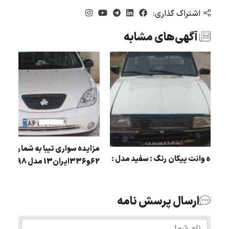
اشتراک گذاری:
آگهی‌های مشابه
ژو
 1388 به رنگ
مزایده سواری تيبا به شما
مزایده وانت پیکان رنگ : سفید مدل :
62و336ايران13 مدل 1398
90
ارسال پرسش نامه