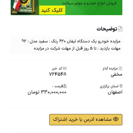
توضیحات
مزایده خودرو یک دستگاه لیفان 620 رنگ : سفید مدل : 92
مهلت بازدید : تا 5 روز قبل از مهلت شرکت در مزایده
مزایده گذار
کد خبر
مخفی
764548
استان برگزاری
قیمت :
اصفهان
330,000,000 تومان
مشاهده آدرس با خرید اشتراک