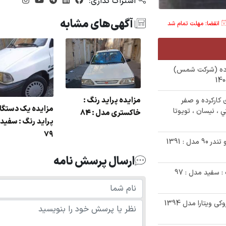
اشتراک گذاری:
آگهی‌های مشابه
انقضا: مهلت تمام شد
وی کارکرده (شرکت شمس)
مزایده پراید رنگ :
ودرو های کارکرده و صفر
مزایده یک دستگا
 ، نیسان ، تویوتا
خاکستری مدل : 84
پراید رنگ : سفید 
79
✅ حراج 870/000/000 تومانی خودروی رنو تندر 90 مدل : 1391
ارسال پرسش نامه
✅ حراجی 320/000/000 تومانی تیبا2 رنگ : سفید مدل : 97
✅ مزایده یک دستگاه خودرو سواری سوزوکی ویتارا مدل 1394