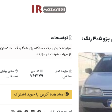
توضیحات
مزایده فروش خودروی دولتی پژو 405 رنگ :
از مهلت شرکت در مزایده
مزایده گذار
کد خبر
استان برگزاری
مخفی
764149
سمنان
مشاهده آدرس با خرید اشتراک