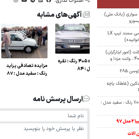
اشتراک گذاری:
آگهی‌های مشابه
درو های سواری (بانک ملی)
یسوزو
✅ حراجی 370/000/000 تومنی سمند تاکسی سمند تیپ LX
سیکلت (امور ایثارگران)
مزایده 405 رنگ
مزایده 405 رنگ : نوک
یده پراید رنگ :
ای مدل : 84
مدادی مدل : 84
د مدل : 92
نگین (غلطک پاچه
ارسال پرسش نامه
✅ مزایده خرید خودروی دولتی ام وی ام 110 رنگ : سفید مدل :