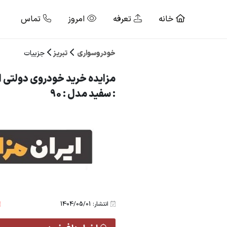
خانه
تعرفه
امروز
تماس
خودروسواری
تبریز
جزییات
: سفید مدل : 90
انتشار: 1404/05/01