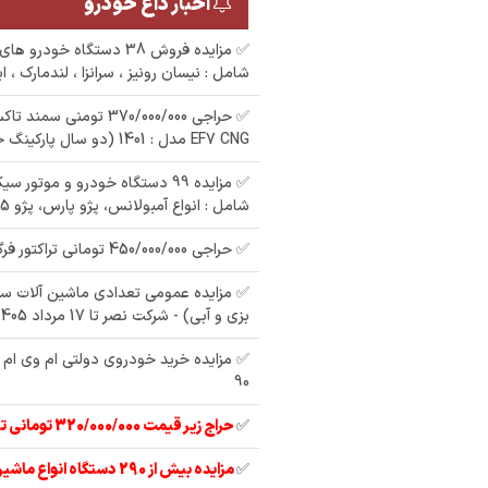
اخبار داغ خودرو
✅ مزایده فروش 38 دستگاه خو
شامل : نیسان رونیز ، سرانزا ، لندمارک ، ا
EF7 CNG مدل : 1401 (دو سال پارکینگ خوابیده)
✅ مزایده 99 دستگاه خودرو و موتور 
شامل : انواع آمبولانس، پژو پارس، پژو 405 ، وانت مزدا و
مزایده دولتی پراید رنگ
: نقره ای مدل : 94
مزایده یک دستگاه
مزا
✅ حراجی 450/000/000 تومانی تراکتور فرگوسن 285
پراید رنگ : سفید مدل :
سفی
79
✅ مزایده عمومی تعدادی ماشین آلات س
بزی و آبی) - شرکت نصر تا 17 مرداد 1405
90
✅
حراج زیر قیمت 320/000/000 تومانی تیبا 2 مدل 97
✅
مزایده بیش از 290 دستگاه انواع ماشین آلات