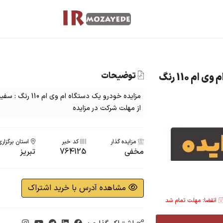
توضیحات
مزایده خرید خودروی دولتی ام وی ام 110 رنگ
از مهلت شرکت در مزایده
مزایده گذار
کد خبر
استان برگزار
مخفی
764125
تبریز
مشاهده آدرس با خرید اشتراک
انقضا: مهلت تمام شد