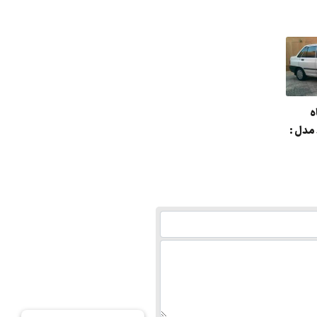
ه
مدل :