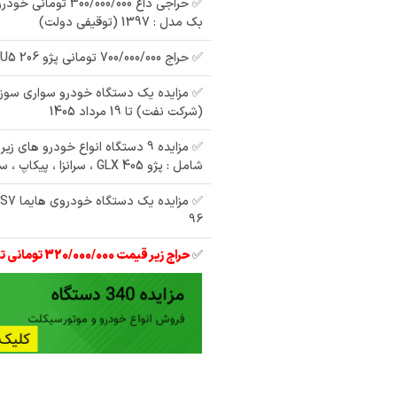
بک مدل : 1397 (توقیفی دولت)
✅ حراج 700/000/000 تومانی پژو 206 TU5 مدل : 96
(شرکت نفت) تا 19 مرداد 1405
✅ مزایده 9 دستگاه انواع خودرو ها
شامل : پژو 405 GLX ، سرانزا ، پیکاپ ، سوزوکی ویتارا
✅
96
✅
حراج زیر قیمت 320/000/000 تومانی تیبا 2 مدل 97