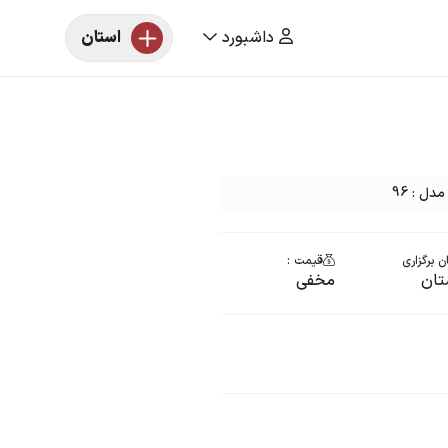
داشبورد
استان
ن برگزاری
قیمت :
ان
مخفی