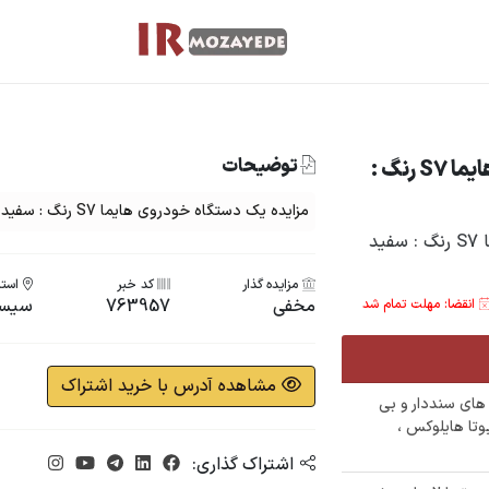
توضیحات
مزایده یک دستگاه خودروی هایما S7 رنگ :
مزایده یک دستگاه خودروی هایما S7 رنگ : سفید مدل : 96
مزایده گذار
کد خبر
استا
مخفی
763957
سیست
انقضا: مهلت تمام شد
مشاهده آدرس با خرید اشتراک
ع خودرو های سنددار و بی
تظامی تهران) : بنز e240 ،تویوتا هایلوکس ،
اشتراک گذاری: