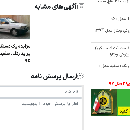
✅ حراجی داغ 300/000/000 تومانی خودروی تیبا 2 هاچ سفید
آگهی‌های مشابه
✅ مزایده یک دستگاه خودرو سواری سوزوکی ویتارا مدل 1394
مزایده یک دستگا
ی زیر قیمت (بنیاد مسکن)
پراید رنگ : سفید 
95
 مزایده یک دستگاه خودروی هایما S7 رنگ : سفید مدل :
ارسال پرسش نامه