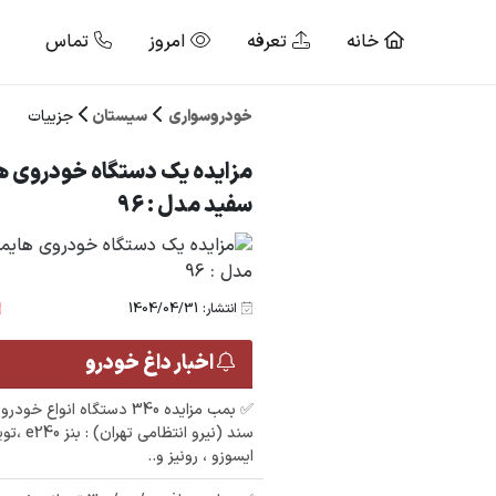
خانه
تعرفه
امروز
تماس
خودروسواری
سیستان
جزییات
سفید مدل : 96
انتشار: 1404/04/31
اخبار داغ خودرو
✅ بمب مزایده 340 دستگاه انوا
سند (نیرو ان
ایسوزو ، رونیز و..