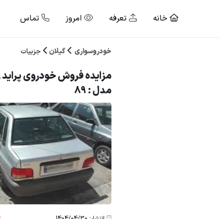
خانه
تعرفه
امروز
تماس
خودروسواری
گیلان
جزییات
مزایده فروش خودروی پراید 
مدل : 89
انتشار: 1404/04/30