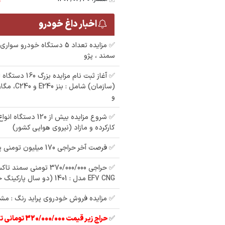
اخبار داغ خودرو
✅ مزایده تعداد 5 دستگاه خودرو س
سمند ، پژو
✅ آغاز ثبت نام مزا
(سازمان) شا
و
مزایده پراید رنگ : نقره
م
مزایده فروش پراید
 رنگ :
ای مدل : 88
رنگ : مشکی مدل : 85
✅ شروع مزایده بیش از 0
سرمه ای مدل : 80 در
ل
کارکرده و مازاد (نیروی هوایی کشور)
✅ فرصت آخر حراجی 170 میلیون تومنی پژو 206
EF7 CNG مدل : 1401 (دو سال پارکینگ خوابیده)
✅ مزایده فروش خودروی پراید رنگ : مشکی
✅
حراج زیر قیمت 320/000/000 تومانی تیبا 2 مدل 97