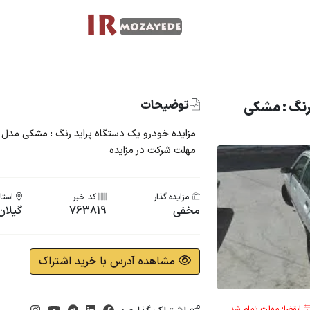
توضیحات
رنگ : مشکی
مهلت شرکت در مزایده
مزایده گذار
کد خبر
استان
مخفی
763819
گیلان
مشاهده آدرس با خرید اشتراک
انقضا: مهلت تمام شد