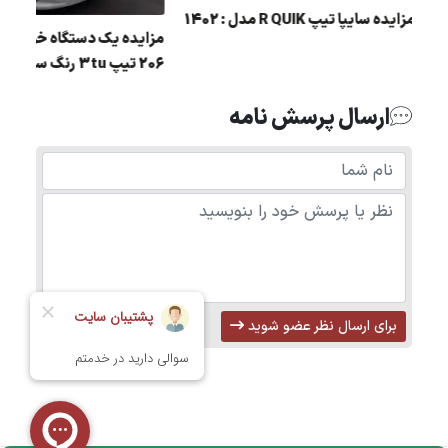
مزایده سايپا تيپ R QUIK مدل : 1402
 سمند
مزایده یک دستگاه خودرو
206 تیپ 3tu رنگ سفید
ارسال پرسش نامه
برای ارسال نظر عضو شوید