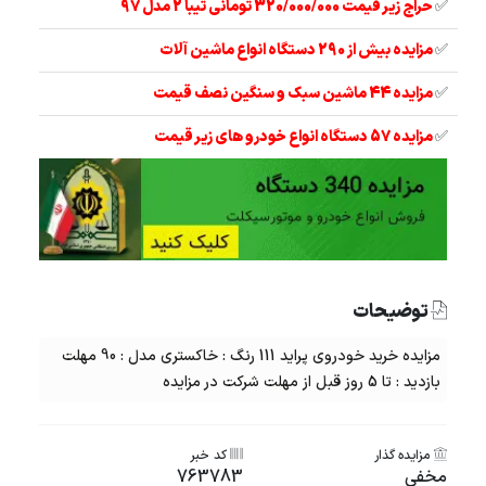
✅
حراج زیر قیمت 320/000/000 تومانی تیبا 2 مدل 97
✅
مزایده بیش از 290 دستگاه انواع ماشین آلات
✅
مزایده 44 ماشین سبک و سنگین نصف قیمت
✅
مزایده 57 دستگاه انواع خودرو های زیر قیمت
توضیحات
مزایده خرید خودروی پراید 111 رنگ : خاکستری مدل : 90 مهلت
بازدید : تا 5 روز قبل از مهلت شرکت در مزایده
مزایده گذار
کد خبر
مخفی
763783