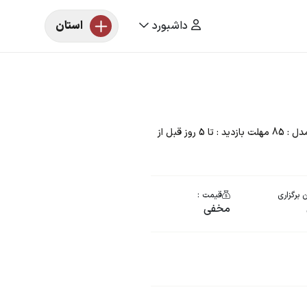
داشبورد
استان
مزایده خودرو یک دستگاه پژو 405 رنگ : نقره ای مدل : 85 مهلت بازدید : تا 5 روز قبل از
 برگزاری
قیمت :
مخفی