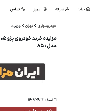
خانه
تعرفه
امروز
تماس
خودروسواری
تهران
جزییات
مدل : 85
انتشار: 1404/04/23