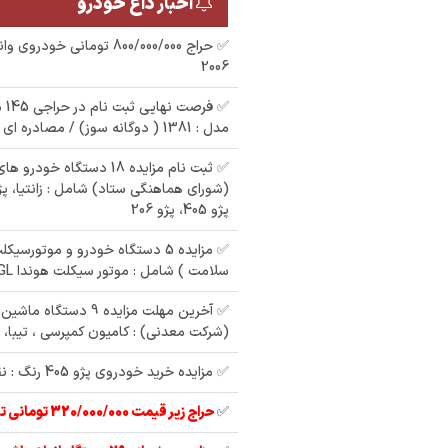
اخبار داغ خودرو
✅ حراج 800/000/000 تومانی خ
2006
✅ ف
مدل : 1381 ( دوگانه سوز) / مصادره ای دولت
✅ ثبت نام مزایده 18 دستگاه 
(شورای هماهنگی ستاد) شامل : زانتیا، پژ
ی مگان رنگ
پژو 405، پژو 206
م
مزایده سمند رنگ : نقره
ای مدل : 83
مزایده فروش پژو
✅ مزایده 5 دستگاه خودرو و موتورس
تیپ
سلامت ) شامل : موتور سیکلت هوندا ۱۲۵CGL ، هایما 7x
پارس سفید مدل 1392
XU - بنیاد توسعه عمران
✅ آخرین مهلت مزایده 9 د
(شرکت معدنی) : کامیون کمپرسی ، تیبا، 
✅ مزایده خرید خودروی پژو 405 رنگ : نقره ای مدل : 85
✅
حراج زیر قیمت 320/000/000 تومانی تیبا 2 مدل 97