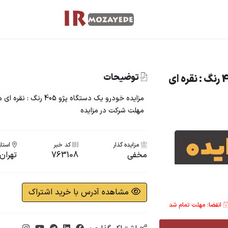
توضیحات
مزایده خرید خودروی پژو 405 رنگ : نقره ای
مهلت شرکت در مزایده
مزایده گذار
کد خبر
استان
مخفی
763108
تهران
مشاهده آدرس با خرید اشتراک
انقضا: مهلت تمام شد