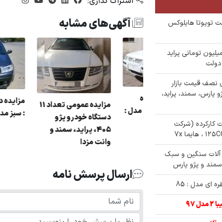
اشتراک گذاری:
آگهی‌های مشابه
ودروی وانت تویوتا هایلوکس
رصت نهایی ثبت نام در حراجی 145 میلیون تومانی پراید
خودرو های نصف قیمت بازار
و پارس، سمند، پراید،
مزایده یک دستگاه
زایده یک دستگاه
سمند رنگ : سفید مدل :
خودرو سیستم پژو 206
دستگاه خودرو پژ
86
یکلت کارکرده (شرکت
 3tu رنگ سفید
405، پراید، سمن
وانت مزدا
ستگاه ماشین آلات سنگین و سبک
سمند و پژو پارس
ارسال پرسش نامه