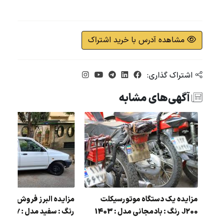
مشاهده آدرس با خرید اشتراک
اشتراک گذاری:
آگهی‌های مشابه
ی
مزایده یک دستگاه موتورسیکلت
J200 رنگ : بادمجانی مدل : 1403
رنگ : سفید مدل : 97