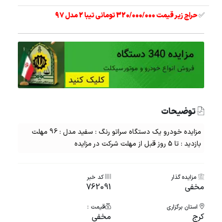
✅
حراج زیر قیمت 320/000/000 تومانی تیبا 2 مدل 97
توضیحات
مزایده خودرو یک دستگاه سراتو رنگ : سفید مدل : 96 مهلت
بازدید : تا 5 روز قبل از مهلت شرکت در مزایده
مزایده گذار
کد خبر
مخفی
762091
استان برگزاری
قیمت :
کرج
مخفی