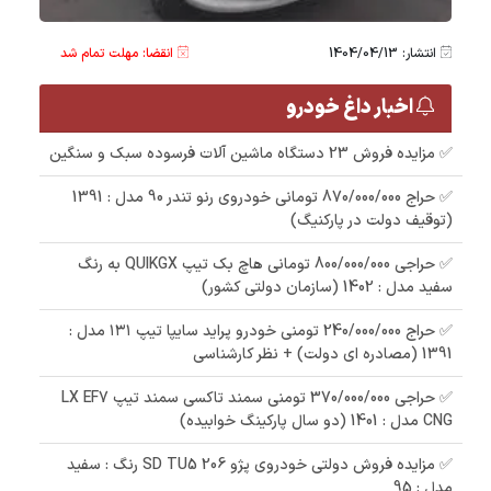
انتشار: 1404/04/13
انقضا: مهلت تمام شد
اخبار داغ خودرو
✅ مزایده فروش 23 دستگاه ماشین آلات فرسوده سبک و سنگین
✅ حراج 870/000/000 تومانی خودروی رنو تندر 90 مدل : 1391
(توقیف دولت در پارکنیگ)
✅ حراجی 800/000/000 تومانی ھاچ بک تیپ QUIKGX به رنگ
سفید مدل : 1402 (سازمان دولتی کشور)
✅ حراج 240/000/000 تومنی خودرو پراید سایپا تیپ ۱۳۱ مدل :
1391 (مصادره ای دولت) + نظر کارشناسی
✅ حراجی 370/000/000 تومنی سمند تاکسی سمند تیپ LX EF7
CNG مدل : 1401 (دو سال پارکینگ خوابیده)
✅ مزایده فروش دولتی خودروی پژو 206 SD TU5 رنگ : سفید
مدل : 95