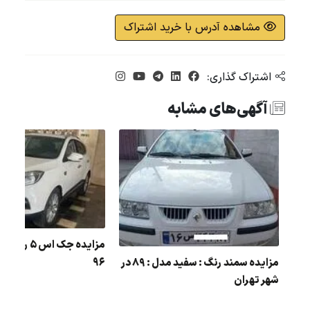
مشاهده آدرس با خرید اشتراک
اشتراک گذاری:
آگهی‌های مشابه
مزایده جک اس 
96
مزایده سمند رنگ : سفید مدل : 89 در
ژو
شهر تهران