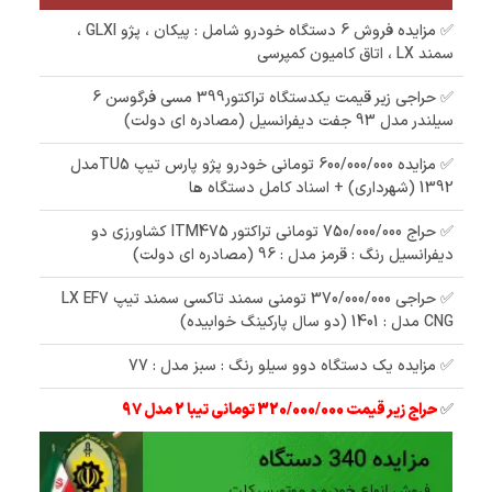
✅ مزایده فروش 6 دستگاه خودرو شامل : پیکان ، پژو GLXI ،
سمند LX ، اتاق کامیون کمپرسی
✅ حراجی زیر قیمت یکدستگاه تراکتور399 مسی فرگوسن 6
سیلندر مدل 93 جفت دیفرانسیل (مصادره ای دولت)
✅ مزایده 600/000/000 تومانی خودرو پژو پارس تیپ TU5مدل
1392 (شهرداری) + اسناد کامل دستگاه ها
✅ حراج 750/000/000 تومانی تراکتور ITM475 کشاورزی دو
دیفرانسیل رنگ : قرمز مدل : 96 (مصادره ای دولت)
✅ حراجی 370/000/000 تومنی سمند تاکسی سمند تیپ LX EF7
CNG مدل : 1401 (دو سال پارکینگ خوابیده)
✅ مزایده یک دستگاه دوو سیلو رنگ : سبز مدل : 77
✅
حراج زیر قیمت 320/000/000 تومانی تیبا 2 مدل 97