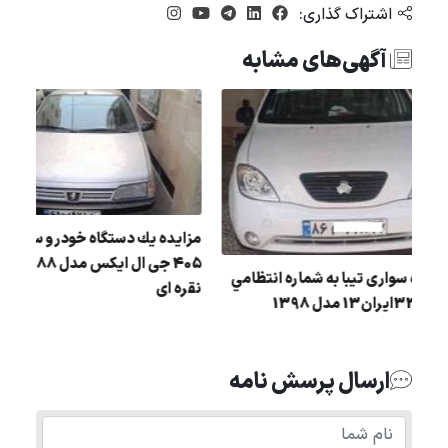
اشتراک گذاری:
آگهی‌های مشابه
مزایده يك دستگاه خودرو 
مزایده سواری تيبا به شماره انتظامي
روا رنگ : نقره ای مدل : 89 در
نقره ای
62و336ايران13 مدل 1398
ارسال پرسش نامه