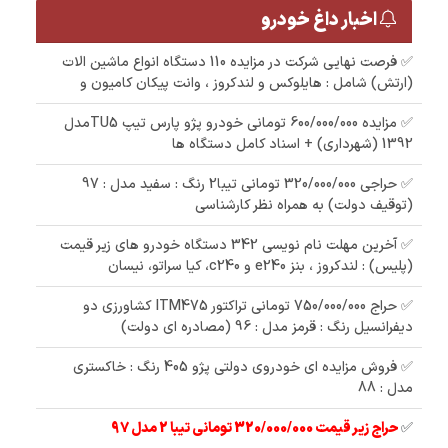
اخبار داغ خودرو
✅ فرصت نهایی شرکت در مزایده 110 دستگاه انواع ماشین الات
(ارتش) شامل : هایلوکس و لندکروز ، وانت پیکان کامیون و
✅ مزایده 600/000/000 تومانی خودرو پژو پارس تیپ TU5مدل
1392 (شهرداری) + اسناد کامل دستگاه ها
✅ حراجی 320/000/000 تومانی تیبا2 رنگ : سفید مدل : 97
(توقیف دولت) به همراه نظر کارشناسی
✅ آخرین مهلت نام نویسی 342 دستگاه خودرو های زیر قیمت
(پلیس) : لندکروز ، بنز e240 و c240، کیا سراتو، نیسان
✅ حراج 750/000/000 تومانی تراکتور ITM475 کشاورزی دو
دیفرانسیل رنگ : قرمز مدل : 96 (مصادره ای دولت)
✅ فروش مزایده ای خودروی دولتی پژو 405 رنگ : خاکستری
مدل : 88
✅
حراج زیر قیمت 320/000/000 تومانی تیبا 2 مدل 97