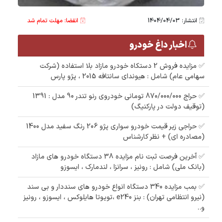
انتشار: 1404/04/03
انقضا: مهلت تمام شد
اخبار داغ خودرو
✅ مزایده فروش 2 دستکاه خودرو مازاد بلا استفاده (شرکت
سهامی عام) شامل : هیوندای سانتافه 2015 ، پژو پارس
✅ حراج 870/000/000 تومانی خودروی رنو تندر 90 مدل : 1391
(توقیف دولت در پارکنیگ)
✅ حراجی زیر قیمت خودرو سواری پژو 206 رنگ سفید مدل 1400
(مصادره ای) + نظر کارشناس
✅ آخرین فرصت ثبت نام مزایده 38 دستگاه خودرو های مازاد
(بانک ملی) شامل : رونیز ، سرانزا ، لندمارک ، ایسوزو
✅ بمب مزایده 340 دستگاه انواع خودرو های سنددار و بی سند
(نیرو انتظامی تهران) : بنز e240 ،تویوتا هایلوکس ، ایسوزو ، رونیز
و..