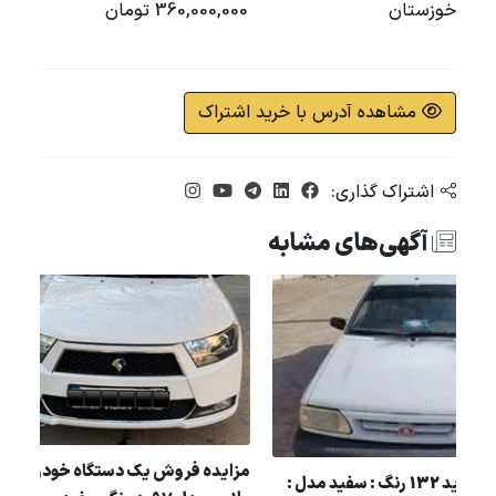
خوزستان
360,000,000 تومان
مشاهده آدرس با خرید اشتراک
اشتراک گذاری:
آگهی‌های مشابه
یده پراید رنگ : سفید مدل : 92 در
مزایده فروش یک دستگاه 
مزایده پراید 132 رنگ : سفید مدل :