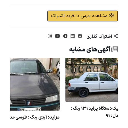
مشاهده آدرس با خرید اشتراک
اشتراک گذاری:
آگهی‌های مشابه
مزایده یک دستگاه پراید 131 رنگ :
سفید مدل : 91
مزایده آردی رنگ : طوسی مد