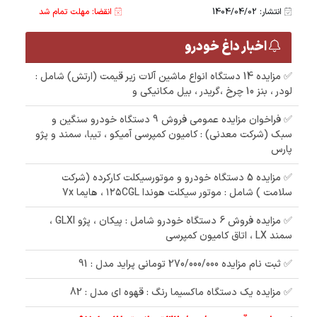
انتشار: 1404/04/02
انقضا: مهلت تمام شد
اخبار داغ خودرو
✅ مزایده 14 دستگاه انواع ماشین آلات زیر قیمت (ارتش) شامل :
لودر ، بنز 10 چرخ ،گریدر ، بیل مکانیکی و
✅ فراخوان مزایده عمومی فروش 9 دستگاه خودرو سنگین و
سبک (شرکت معدنی) : کامیون کمپرسی آمیکو ، تیبا، سمند و پژو
پارس
✅ مزایده 5 دستگاه خودرو و موتورسیکلت کارکرده (شرکت
سلامت ) شامل : موتور سیکلت هوندا ۱۲۵CGL ، هایما 7x
✅ مزایده فروش 6 دستگاه خودرو شامل : پیکان ، پژو GLXI ،
سمند LX ، اتاق کامیون کمپرسی
✅ ثبت نام مزایده 270/000/000 تومانی پراید مدل : 91
✅ مزایده یک دستگاه ماکسیما رنگ : قهوه ای مدل : 82