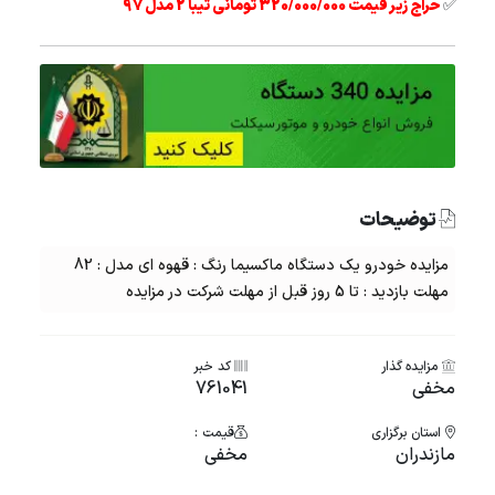
✅
حراج زیر قیمت 320/000/000 تومانی تیبا 2 مدل 97
توضیحات
مزایده خودرو یک دستگاه ماکسیما رنگ : قهوه ای مدل : 82
مهلت بازدید : تا 5 روز قبل از مهلت شرکت در مزایده
مزایده گذار
کد خبر
مخفی
761041
استان برگزاری
قیمت :
مازندران
مخفی