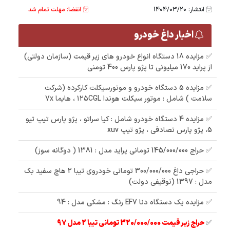
انتشار: 1404/03/20
انقضا: مهلت تمام شد
اخبار داغ خودرو
✅ مزایده 18 دستگاه انواع خودرو های زیر قیمت (سازمان دولتی)
از پراید 170 میلیونی تا پژو پارس 400 تومنی
✅ مزایده 5 دستگاه خودرو و موتورسیکلت کارکرده (شرکت
سلامت ) شامل : موتور سیکلت هوندا ۱۲۵CGL ، هایما 7x
✅ مزایده 4 دستگاه خودرو شامل : کیا سراتو ، پژو پارس تیپ تیو
5، پژو پارس تصادفی ، پژو تیپ xuv
✅ حراج 145/000/000 تومانی پراید مدل : 1381 ( دوگانه سوز)
✅ حراجی داغ 300/000/000 تومانی خودروی تیبا 2 هاچ سفید بک
مدل : 1397 (توقیفی دولت)
✅ مزایده یک دستگاه دنا EF7 رنگ : مشکی مدل : 94
✅
حراج زیر قیمت 320/000/000 تومانی تیبا 2 مدل 97