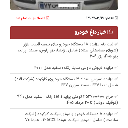
انتشار: 1404/03/19
انقضا: مهلت تمام شد
اخبار داغ خودرو
✅ ثبت نام مزایده 18 دستگاه خودرو های نصف قیمت بازار
(شورای هماهنگی ستاد) شامل : زانتیا، پژو پارس، سمند، پراید،
پژو 405، پژو 206
✅ مزایده فروش دولتی ساینا رنگ : سفید مدل : 400
✅ مزایده عمومی تعداد 3 دستگاه خودروی کارکرده (شرکت قند)
شامل : دنا EF7 ، سمند سورن EF7
✅ حراج 253/000/000 تومنی پراید se111 رنگ : سفید مدل : 94
(توقیف دولت) تا 20 مرداد 1405
✅ مزایده 5 دستگاه خودرو و موتورسیکلت کارکرده (شرکت
سلامت ) شامل : موتور سیکلت هوندا ۱۲۵CGL ، هایما 7x