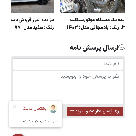
مزایده یک دستگاه موتورسیکلت
:
J200 رنگ : بادمجانی مدل : 1403
رنگ : سفید مدل : 97
ارسال پرسش نامه
برای ارسال نظر عضو شوید