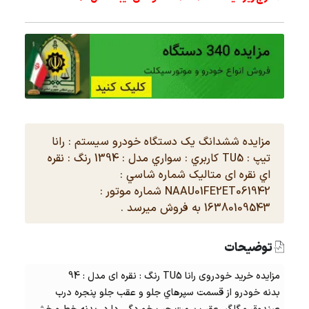
مزایده ششدانگ یک دستگاه خودرو سیستم : رانا
تیپ : TU5 كاربري : سواري مدل : 1394 رنگ : نقره
اي نقره ای متالیک شماره شاسي :
NAAU01FE2ET061942 شماره موتور :
16380109543 به فروش میرسد .
توضیحات
مزایده خرید خودروی رانا TU5 رنگ : نقره ای مدل : 94
بدنه خودرو از قسمت سپرهاي جلو و عقب جلو پنجره درب