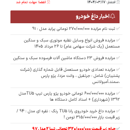
انتشار: 1404/03/17
انقضا: مهلت تمام شد
اخبار داغ خودرو
✅ ثبت نام مزایده 270/000/000 تومانی پراید مدل : 91
✅ مزایده فروش انواع وسایل نقلیه موتوری سبک و سنگین
مستعمل (یک شرکت سهامی عام) تا 26 مرداد 1405
✅ مزایده فروش 23 دستگاه ماشین آلات فرسوده سبک و سنگین
✅ مزایده تعدادی خودرو مستعمل قابل شماره گذاری (شرکت
پشتیبان) شامل : جرثقیل ، وانت مزدا، پژو پارس
،سمند،آمبولانس
✅ مزایده 600/000/000 تومانی خودرو پژو پارس تیپ TU5مدل
1392 (شهرداری) + اسناد کامل دستگاه ها
✅ مزایده داغ خرید خودروی رانا TU5 رنگ : نقره ای مدل : 94 /
زیر قیمت بازار 315/000/000 تومن !
✅
حراج زیر قیمت 320/000/000 تومانی تیبا 2 مدل 97