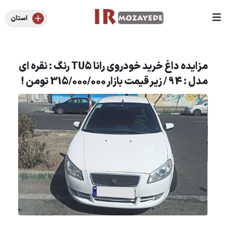
استان
مزایده داغ خرید خودروی رانا TU5 رنگ : نقره ای
مدل : 94 / زیر قیمت بازار 315/000/000 تومن !