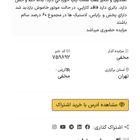
صندوق و گلگیر عقب سمت چپ خوردگي دارد، بدنه خط و خش
دارد، باتري دارد فاقد کارايي، در حالت موتور خاموش بازدید شد
داراي پخش و ،زاپاس، لاستیک ها در مجموع 60 درصد سالم
باشند
مزایده حضوری میباشد
مزایده گذار
کد خبر
مخفی
759892
استان برگزاری
ارزش :
تهران
مخفی
مشاهده آدرس با خرید اشتراک
اشتراک گذاری: