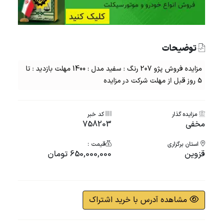
توضیحات
مزایده فروش پژو 207 رنگ : سفید مدل : 1400 مهلت بازدید : تا
5 روز قبل از مهلت شرکت در مزایده
مزایده گذار
کد خبر
مخفی
758203
استان برگزاری
قیمت :
قزوین
650,000,000 تومان
مشاهده آدرس با خرید اشتراک