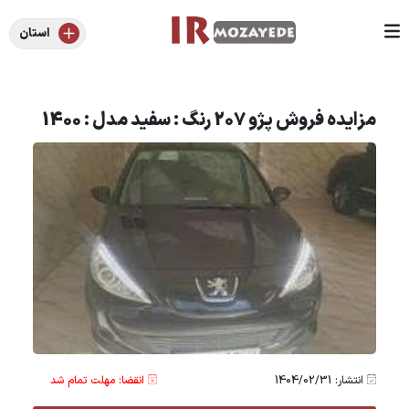
استان
مزایده فروش پژو 207 رنگ : سفید مدل : 1400
انتشار: 1404/02/31
انقضا: مهلت تمام شد