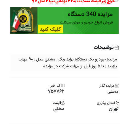
✅
حراج زیر قیمت 320/000/000 تومانی تیبا 2 مدل 97
توضیحات
مزایده خودرو یک دستگاه پراید رنگ : مشکی مدل : 90 مهلت
بازدید : تا 5 روز قبل از مهلت شرکت در مزایده
مزایده گذار
کد خبر
مخفی
757762
استان برگزاری
قیمت :
تهران
مخفی