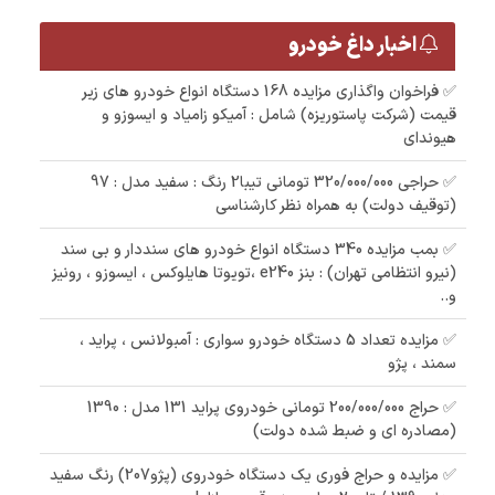
اخبار داغ خودرو
✅ فراخوان واگذاری مزایده 168 دستگاه انواع خودرو های زیر
قیمت (شرکت پاستوریزه) شامل : آمیکو زامیاد و ایسوزو و
هیوندای
✅ حراجی 320/000/000 تومانی تیبا2 رنگ : سفید مدل : 97
(توقیف دولت) به همراه نظر کارشناسی
✅ بمب مزایده 340 دستگاه انواع خودرو های سنددار و بی سند
(نیرو انتظامی تهران) : بنز e240 ،تویوتا هایلوکس ، ایسوزو ، رونیز
و..
✅ مزایده تعداد 5 دستگاه خودرو سواری : آمبولانس ، پراید ،
سمند ، پژو
✅ حراج 200/000/000 تومانی خودروی پراید 131 مدل : 1390
(مصادره ای و ضبط شده دولت)
✅ مزایده و حراج فوری یک دستگاه خودروی (پژو207) رنگ سفيد