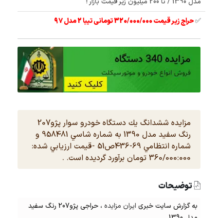
مدل 1390 / تا 200 میلیون زیر قیمت بازار !
✅
حراج زیر قیمت 320/000/000 تومانی تیبا 2 مدل 97
مزایده ششدانگ يك دستگاه خودرو سوار پژو207
رنگ سفيد مدل 1390 به شماره شاسي 958481 و
شماره انتظامي 69-436ص51 -قيمت ارزيابي شده:
360/000:000 تومان برآورد گردیده است. .
توضیحات
به گزارش سایت خبری
ایران مزایده
، حراجی پژو207 رنگ سفيد
مدل 1390