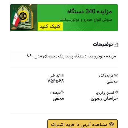
توضیحات
مزایده خودرو یک دستگاه پراید رنگ : نقره ای مدل : 86
مزایده گذار
کد خبر
مخفی
756568
استان برگزاری
قیمت :
خراسان رضوی
مخفی
مشاهده آدرس با خرید اشتراک