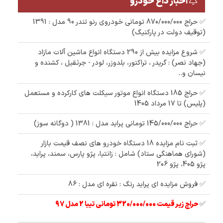
اخبار داغ خودرو
✅ حراج 870/000/000 تومانی خودروی رنو تندر 90 مدل : 1391
(توقیف دولت در پارکنیگ)
✅ شروع مزایده بیش از 290 دستگاه انواع ماشین آلات مازاد
(جهاد نصر) : گریدر ، تراکتور، بلدوزر، لودر - جرثقیل ، کشنده و
نیسان و..
✅ حراج 185 دستگاه انواع موتور سیکلت های کارکرده و مستعمل
(پلیس) تا 17 مرداد 1405
✅ حراج 145/000/000 تومانی پراید مدل : 1381 ( دوگانه سوز)
✅ ثبت نام مزایده 18 دستگاه خودرو های نصف قیمت بازار
(شورای هماهنگی ستاد) شامل : زانتیا، پژو پارس، سمند، پراید،
پژو 405، پژو 206
✅ فروش مزایده ای پراید رنگ : نقره ای مدل : 86
✅
حراج زیر قیمت 320/000/000 تومانی تیبا 2 مدل 97