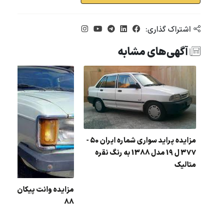
اشتراک گذاری:
آگهی‌های مشابه
مزایده پراید سواری شماره ایران 50 -
مزایده سمند رنگ : سفید مدل : 90 در
377 ل 19 مدل 1388 به رنگ نقره
متالیک
مزایده وانت پیکان رنگ :
88