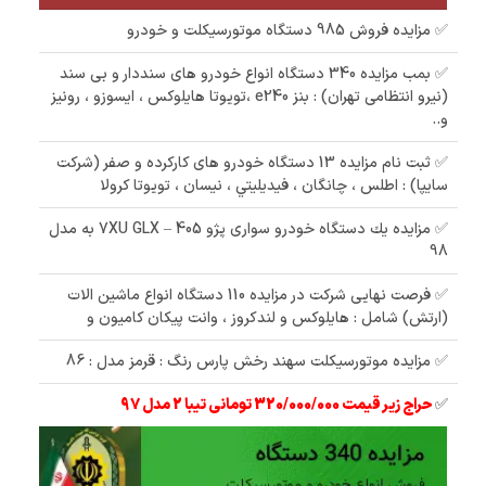
✅ مزایده فروش 985 دستگاه موتورسیکلت و خودرو
✅ بمب مزایده 340 دستگاه انواع خودرو های سنددار و بی سند
(نیرو انتظامی تهران) : بنز e240 ،تویوتا هایلوکس ، ایسوزو ، رونیز
و..
✅ ثبت نام مزایده 13 دستگاه خودرو های کارکرده و صفر (شرکت
سایپا) : اطلس ، چانگان ، فيديليتي ، نیسان ، تویوتا کرولا
✅ مزایده یك دستگاه خودرو سواری پژو 405 – 7XU GLX به مدل
98
✅ فرصت نهایی شرکت در مزایده 110 دستگاه انواع ماشین الات
(ارتش) شامل : هایلوکس و لندکروز ، وانت پیکان کامیون و
✅ مزایده موتورسیکلت سهند رخش پارس رنگ : قرمز مدل : 86
✅
حراج زیر قیمت 320/000/000 تومانی تیبا 2 مدل 97