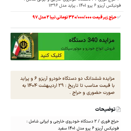
فونیکس آریزو 6 پرو 1401 ، پراید مدل 1396
✅
حراج زیر قیمت 320/000/000 تومانی تیبا 2 مدل 97
مزایده ششدانگ دو دستگاه خودرو آریزو 6 و پراید
با قیمت مناسب تا تاریخ : 29 اردیبهشت 1404 به
صورت حضوری و حراج .
توضیحات
حراج فوری
/ 2 دستگاه خودروی خارجی و ایرانی شامل :
فونیکس آریزو 6 پرو مدل 1401 سفید