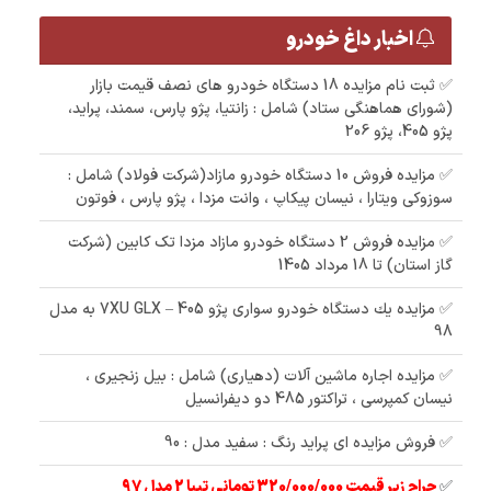
اخبار داغ خودرو
✅ ثبت نام مزایده 18 دستگاه خودرو های نصف قیمت بازار
(شورای هماهنگی ستاد) شامل : زانتیا، پژو پارس، سمند، پراید،
پژو 405، پژو 206
✅ مزایده فروش 10 دستگاه خودرو مازاد(شرکت فولاد) شامل :
سوزوکی ویتارا ، نیسان پیکاپ ، وانت مزدا ، پژو پارس ، فوتون
✅ مزایده فروش 2 دستگاه خودرو مازاد مزدا تک کابین (شرکت
گاز استان) تا 18 مرداد 1405
✅ مزایده یك دستگاه خودرو سواری پژو 405 – 7XU GLX به مدل
98
✅ مزایده اجاره ماشین آلات (دهیاری) شامل : بیل زنجیری ،
نیسان کمپرسی ، تراکتور 485 دو دیفرانسیل
✅ فروش مزایده ای پراید رنگ : سفید مدل : 90
✅
حراج زیر قیمت 320/000/000 تومانی تیبا 2 مدل 97