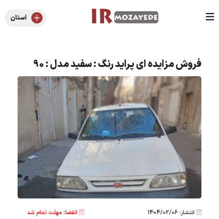
استان
فروش مزایده ای پراید رنگ : سفید مدل : 90
انتشار: 1404/02/06
انقضا: مهلت تمام شد