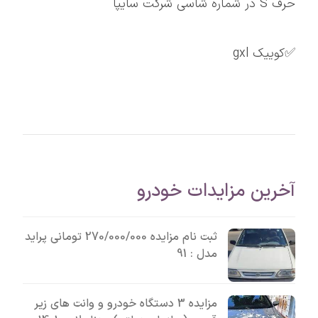
حرف S در شماره شاسی شرکت سایپا
✅کوییک gxl
آخرین مزایدات خودرو
ثبت نام مزایده 270/000/000 تومانی پراید
مدل : 91
مزایده 3 دستگاه خودرو و وانت های زیر