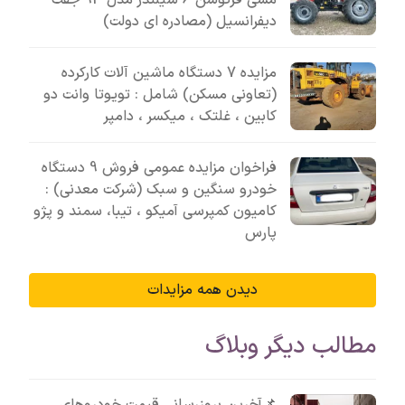
مسی فرگوسن 6 سیلندر مدل 93 جفت
دیفرانسیل (مصادره ای دولت)
مزایده 7 دستگاه ماشین آلات کارکرده
(تعاونی مسکن) شامل : تویوتا وانت دو
کابین ، غلتک ، میکسر ، دامپر
فراخوان مزایده عمومی فروش 9 دستگاه
خودرو سنگین و سبک (شرکت معدنی) :
کامیون کمپرسی آمیکو ، تیبا، سمند و پژو
پارس
دیدن همه مزایدات
مطالب دیگر وبلاگ