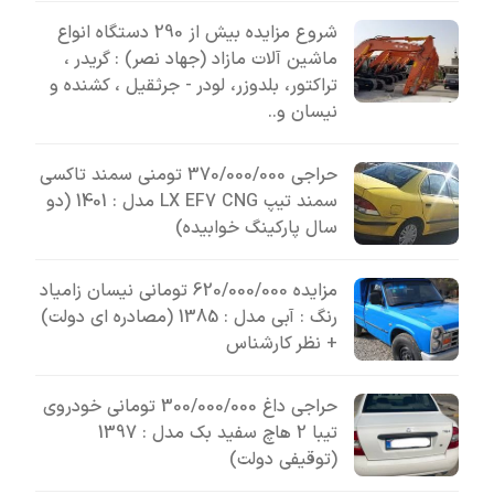
شروع مزایده بیش از 290 دستگاه انواع
ماشین آلات مازاد (جهاد نصر) : گریدر ،
تراکتور، بلدوزر، لودر - جرثقیل ، کشنده و
نیسان و..
حراجی 370/000/000 تومنی سمند تاکسی
سمند تیپ LX EF7 CNG مدل : 1401 (دو
سال پارکینگ خوابیده)
مزایده 620/000/000 تومانی نیسان زامیاد
رنگ : آبی مدل : 1385 (مصادره ای دولت)
+ نظر کارشناس
حراجی داغ 300/000/000 تومانی خودروی
تیبا 2 هاچ سفید بک مدل : 1397
(توقیفی دولت)