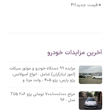
🔹قیمت جدید411
آخرین مزایدات خودرو
مزایده 99 دستگاه خودرو و موتور سیکلت
(امور ایثارگران) شامل : انواع آمبولانس،
پژو پارس، پژو 405 ، وانت مزدا و
حراج 700/000/000 تومانی پژو 206 TU5
مدل : 96