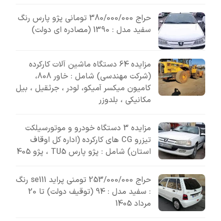
حراج 380/000/000 تومانی پژو پارس رنگ
سفید مدل : 1390 (مصادره ای دولت)
مزایده 64 دستگاه ماشین آلات کارکرده
(شرکت مهندسی) شامل : خاور 808،
کامیون میکسر آمیکو، لودر ، جرثقیل ، بیل
مکانیکی ، بلدوزر
مزایده 3 دستگاه خودرو و موتورسیلکت
تیزرو CG های کارکرده (اداره کل اوقاف
استان) شامل : پژو پارس TU5 ، پژو 405
حراج 253/000/000 تومنی پراید se111 رنگ
: سفید مدل : 94 (توقیف دولت) تا 20
مرداد 1405