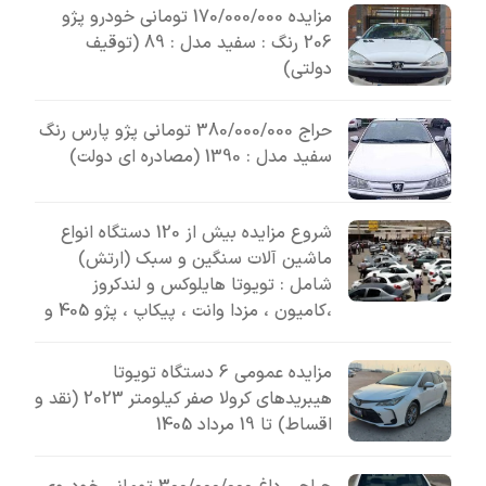
مزایده 170/000/000 تومانی خودرو پژو
206 رنگ : سفید مدل : 89 (توقیف
دولتی)
حراج 380/000/000 تومانی پژو پارس رنگ
سفید مدل : 1390 (مصادره ای دولت)
شروع مزایده بیش از 120 دستگاه انواع
ماشین آلات سنگین و سبک (ارتش)
شامل : تویوتا هایلوکس و لندکروز
،کامیون ، مزدا وانت ، پیکاپ ، پژو 405 و
مزایده عمومی 6 دستگاه تویوتا
هیبریدهای کرولا صفر کیلومتر 2023 (نقد و
اقساط) تا 19 مرداد 1405