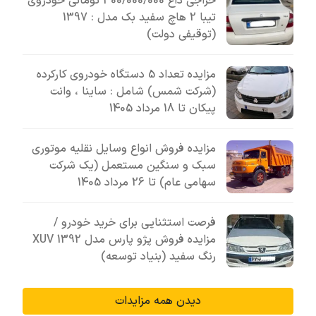
حراجی داغ 300/000/000 تومانی خودروی
تیبا 2 هاچ سفید بک مدل : 1397
(توقیفی دولت)
مزایده تعداد 5 دستگاه خودروی کارکرده
(شرکت شمس) شامل : ساینا ، وانت
پیکان تا 18 مرداد 1405
مزایده فروش انواع وسایل نقلیه موتوری
سبک و سنگین مستعمل (یک شرکت
سهامی عام) تا 26 مرداد 1405
فرصت استثنایی برای خرید خودرو /
مزایده فروش پژو پارس مدل 1392 XUV
رنگ سفید (بنیاد توسعه)
دیدن همه مزایدات