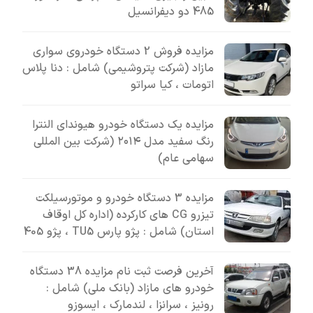
485 دو دیفرانسیل
مزایده فروش 2 دستگاه خودروی سواری
مازاد (شرکت پتروشیمی) شامل : دنا پلاس
اتومات ، کیا سراتو
مزایده یک دستگاه خودرو هیوندای النترا
رنگ سفید مدل ۲۰۱۴ (شرکت بین المللی
سهامی عام)
مزایده 3 دستگاه خودرو و موتورسیلکت
تیزرو CG های کارکرده (اداره کل اوقاف
استان) شامل : پژو پارس TU5 ، پژو 405
آخرین فرصت ثبت نام مزایده 38 دستگاه
خودرو های مازاد (بانک ملی) شامل :
رونیز ، سرانزا ، لندمارک ، ایسوزو