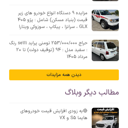
مزایده 9 دستگاه انواع خودرو های زیر
قیمت (بنیاد مسکن) شامل : پژو 405
GLX ، سرانزا ، پیکاپ ، سوزوکی ویتارا
حراج 253/000/000 تومنی پراید se111 رنگ
: سفید مدل : 94 (توقیف دولت) تا 20
مرداد 1405
دیدن همه مزایدات
مطالب دیگر وبلاگ
🔴به زودی افزایش قیمت خودروهای
هایما S5 و 7X