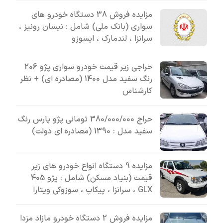
مزایده فروش 38 دستگاه خودرو های
سواری (بانک ملی) شامل : نیسان رونیز ،
سرانزا ، لندمارک ، ایسوزو
حراجی زیر قیمت خودرو سواری پژو 206
رنگ سفید مدل 1400 (مصادره ای) + نظر
کارشناس
حراج 380/000/000 تومانی پژو پارس رنگ
سفید مدل : 1390 (مصادره ای دولت)
مزایده 9 دستگاه انواع خودرو های زیر
قیمت (بنیاد مسکن) شامل : پژو 405
GLX ، سرانزا ، پیکاپ ، سوزوکی ویتارا
مزایده فروش 2 دستگاه خودرو مازاد مزدا