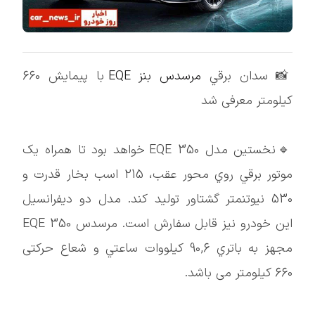
📸 سدان برقي
مرسدس بنز EQE
با پيمايش 660
کيلومتر معرفی شد
🔹نخستين مدل EQE 350 خواهد بود تا همراه يک
موتور برقي روي محور عقب، 215 اسب بخار قدرت و
530 نيوتنمتر گشتاور توليد کند. مدل دو ديفرانسيل
اين خودرو نيز قابل سفارش است. مرسدس EQE 350
مجهز به باتري 90,6 کيلووات ساعتي و شعاع حرکتی
660 کيلومتر می باشد.