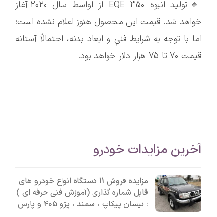
🔹توليد انبوه EQE 350 از اواسط سال 2020 آغاز
خواهد شد. قيمت اين محصول هنوز اعلام نشده است؛
اما با توجه به شرايط فني و ابعاد بدنه، احتمالاً آستانه
قيمت 70 تا 75 هزار دلار خواهد بود.
آخرین مزایدات خودرو
مزایده فروش 11 دستگاه انواع خودرو های
قابل شماره گذاری (آموزش فنی حرفه ای )
: نیسان پیکاپ ، سمند ، پژو 405 و پارس