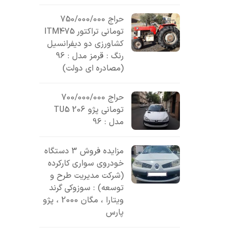
حراج 750/000/000
تومانی تراکتور ITM475
کشاورزی دو دیفرانسیل
رنگ : قرمز مدل : 96
(مصادره ای دولت)
حراج 700/000/000
تومانی پژو 206 TU5
مدل : 96
مزایده فروش 3 دستگاه
خودروی سواری کارکرده
(شرکت مدیریت طرح و
توسعه) : سوزوکی گرند
ویتارا ، مگان 2000 ، پژو
پارس