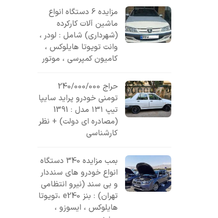
مزایده 6 دستگاه انواع
ماشین آلات کارکرده
(شهرداری) شامل : لودر ،
وانت تویوتا هایلوکس ،
کامیون کمپرسی ، موتور
حراج 240/000/000
تومنی خودرو پراید سایپا
تیپ ۱۳۱ مدل : 1391
(مصادره ای دولت) + نظر
کارشناسی
بمب مزایده 340 دستگاه
انواع خودرو های سنددار
و بی سند (نیرو انتظامی
تهران) : بنز e240 ،تویوتا
هایلوکس ، ایسوزو ،