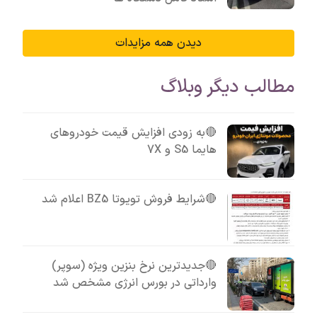
دیدن همه مزایدات
مطالب دیگر وبلاگ
🔴به زودی افزایش قیمت خودروهای
هایما S5 و 7X
🔴شرایط فروش تویوتا BZ5 اعلام شد
🔴جدیدترین نرخ بنزین ویژه (سوپر)
وارداتی در بورس انرژی مشخص شد