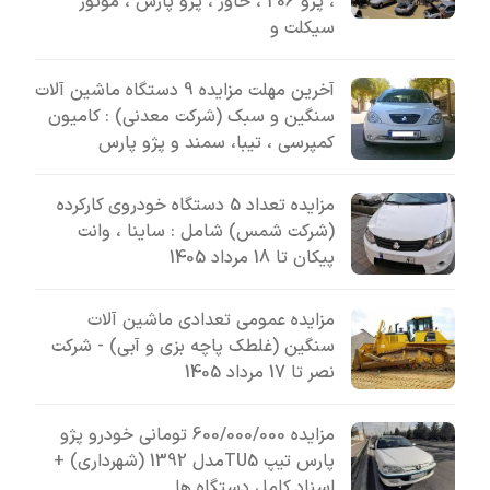
، پژو 206 ، خاور ، پژو پارس ، موتور
سیکلت و
آخرین مهلت مزایده 9 دستگاه ماشین آلات
سنگین و سبک (شرکت معدنی) : کامیون
کمپرسی ، تیبا، سمند و پژو پارس
مزایده تعداد 5 دستگاه خودروی کارکرده
(شرکت شمس) شامل : ساینا ، وانت
پیکان تا 18 مرداد 1405
مزایده عمومی تعدادی ماشین آلات
سنگین (غلطک پاچه بزی و آبی) - شرکت
نصر تا 17 مرداد 1405
مزایده 600/000/000 تومانی خودرو پژو
پارس تیپ TU5مدل 1392 (شهرداری) +
اسناد کامل دستگاه ها