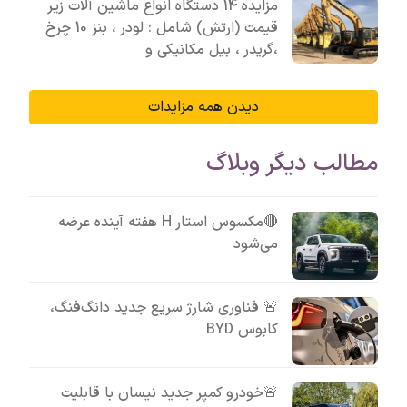
مزایده 14 دستگاه انواع ماشین آلات زیر
قیمت (ارتش) شامل : لودر ، بنز 10 چرخ
،گریدر ، بیل مکانیکی و
دیدن همه مزایدات
مطالب دیگر وبلاگ
🔴مکسوس استار H هفته آینده عرضه
می‌شود
🚨 فناوری شارژ سریع جدید دانگ‌فنگ،
کابوس BYD
🚨خودرو کمپر جدید نیسان با قابلیت