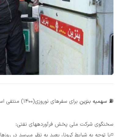
⛽️
سهمیه بنزین
برای سفرهای نوروزی(1400) منتفی است.
سخنگوی شرکت ملی پخش فرآوردههای نفتی:
◽️با توجه به شرایط کرونا، بعید به نظر میرسد در رو