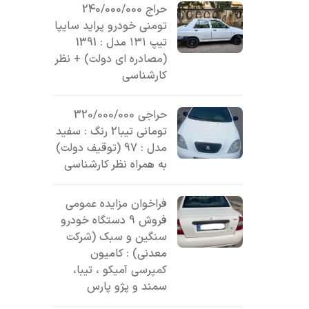
حراج 240/000/000
تومنی خودرو پراید سایپا
تیپ ۱۳۱ مدل : 1391
(مصادره ای دولت) + نظر
کارشناسی
حراجی 320/000/000
تومانی تیبا2 رنگ : سفید
مدل : 97 (توقیف دولت)
به همراه نظر کارشناسی
فراخوان مزایده عمومی
فروش 9 دستگاه خودرو
سنگین و سبک (شرکت
معدنی) : کامیون
کمپرسی آمیکو ، تیبا،
سمند و پژو پارس