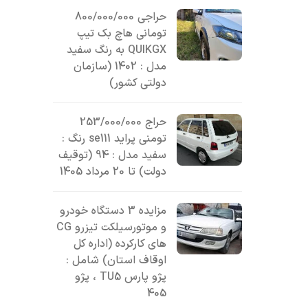
حراجی 800/000/000
تومانی ھاچ بک تیپ
QUIKGX به رنگ سفید
مدل : 1402 (سازمان
دولتی کشور)
حراج 253/000/000
تومنی پراید se111 رنگ :
سفید مدل : 94 (توقیف
دولت) تا 20 مرداد 1405
مزایده 3 دستگاه خودرو
و موتورسیلکت تیزرو CG
های کارکرده (اداره کل
اوقاف استان) شامل :
پژو پارس TU5 ، پژو
405