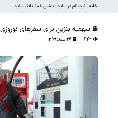
خانه
|
ثبت نام در سایت
|
تماس با ما
|
بلاگ سایت
⛽️ سهمیه بنزین برای سفرهای نوروزی(1400) منتفی است
442
26اسفند1399